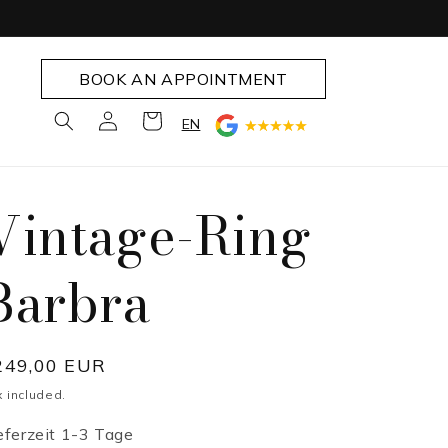
BOOK AN APPOINTMENT
Log
Cart
EN
in
Vintage-Ring
Barbra
egular
249,00 EUR
rice
x included.
eferzeit 1-3 Tage