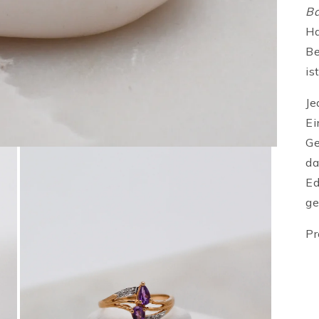
Ba
Ha
Be
is
Je
Ei
Ge
da
Ed
ge
Pr