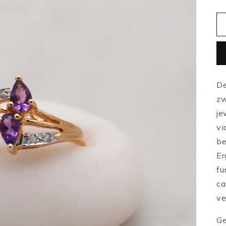
De
zw
je
vi
be
Er
fu
ca
ve
Ge