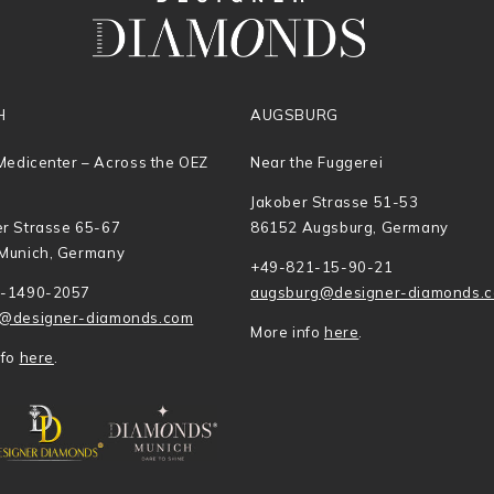
H
AUGSBURG
Medicenter – Across the OEZ
Near the Fuggerei
Jakober Strasse 51-53
r Strasse 65-67
86152 Augsburg, Germany
Munich, Germany
+49-821-15-90-21
-1490-2057
augsburg@designer-diamonds.
@designer-diamonds.com
More info
here
.
nfo
here
.