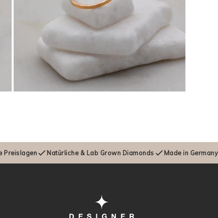
Open
media
7
in
modal
e Preislagen
Natürliche & Lab Grown Diamonds
Made in German