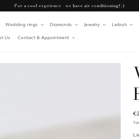
For a cool exprience - we have air conditioning! ;)
Wedding rings
Diamonds
Jewelry
Leibish
ut Us
Contact & Appointment
R
€
p
Ta
Li