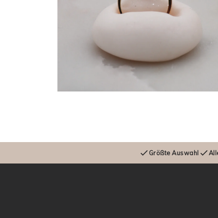
Open
media
6
in
modal
Größte Auswahl
All