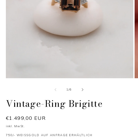
Medien
M
1
2
in
in
von
1
/
6
Modal
M
öffnen
Vintage-Ring Brigitte
öf
Normaler
€1.499,00 EUR
Preis
inkl. MwSt.
750/- WEISSGOLD AUF ANFRAGE ERHÄLTLICH