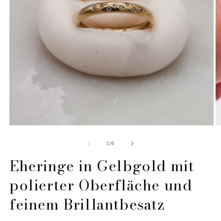
Medien
M
1
2
in
in
von
1
/
6
Modal
M
öffnen
Eheringe in Gelbgold mit
öf
polierter Oberfläche und
feinem Brillantbesatz